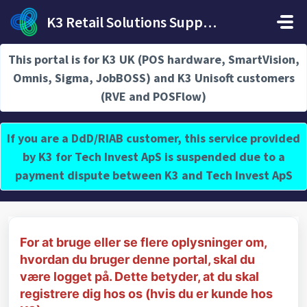
Gå til hovedindhold
K3 Retail Solutions Support
Hjem
...
Sådan registrerer du dig for at bruge portalen
This portal is for K3 UK (POS hardware, SmartVision,
Omnis, Sigma, JobBOSS) and K3 Unisoft customers
(RVE and POSFlow)
Sådan registrerer du dig for at
If you are a DdD/RIAB customer, this service provided
bruge portalen
by K3 for Tech Invest ApS is suspended due to a
Ændret den Thu, 13 Jul, 2023 kl. 7:49 AM
payment dispute between K3 and Tech Invest ApS
For at bruge eller se flere oplysninger om,
hvordan du bruger denne portal, skal du
være logget på. Dette betyder, at du skal
registrere dig hos os (hvis du er kunde hos