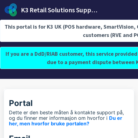
Gå til hovedinnhold
K3 Retail Solutions Support
Hjem
...
Hvordan kontakter jeg Supporten?
This portal is for K3 UK (POS hardware, SmartVision
customers (RVE and 
If you are a DdD/RIAB customer, this service provided
Hvordan kontakter jeg Supporten?
due to a payment dispute between K
Endret Tue, 12 Des, 2023 ved 1:25 PM
Portal
Dette er den beste måten å kontakte support på,
og du finner mer informasjon om hvorfor i
Du er
her, men hvorfor bruke portalen?