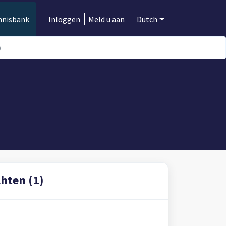
nnisbank
Inloggen
Meld u aan
Dutch
)
hten (1)