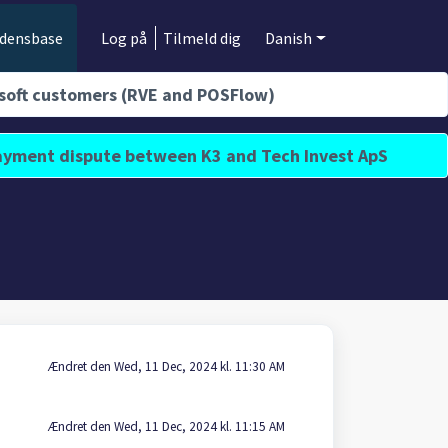
idensbase
Log på
Tilmeld dig
Danish
isoft customers (RVE and POSFlow)
 payment dispute between K3 and Tech Invest ApS
Ændret den Wed, 11 Dec, 2024 kl. 11:30 AM
Ændret den Wed, 11 Dec, 2024 kl. 11:15 AM