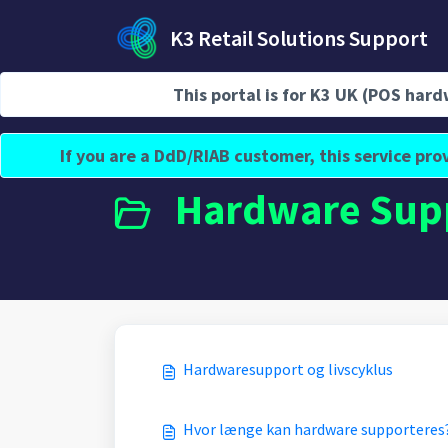
Gå til hovedindhold
K3 Retail Solutions Support
This portal is for K3 UK (POS ha
Hjem
Vidensbase
Hardware Support
If you are a DdD/RIAB customer, this service p
Hardware Supp
Hardwaresupport og livscyklus
Hvor længe kan hardware supporteres