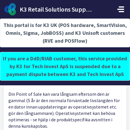
Hoppa över till huvudinnehåll
K3 Retail Solutions Support
Hem
...
Varför är min POS / kassa långsam?
This portal is for K3 UK (POS hardware, SmartVision,
Omnis, Sigma, JobBOSS) and K3 Unisoft customers
(RVE and POSFlow)
Varför är min POS / kassa långsam?
If you are a DdD/RIAB customer, this service provided
Ändrad den Mån, 14 apr., 2025 vid 11:49 F.M.
by K3 for Tech Invest ApS is suspended due to a
payment dispute between K3 and Tech Invest ApS
Din Point of Sale kan vara långsam eftersom den är
gammal (5 år är den normala förväntade livslängden för
en dator innan uppdateringar av operativsystemet etc.
gör den långsammare). Operativsystemet kan behöva
optimeras - se hjälp i de produktspecifika avsnitten i
denna kunskapsbas.